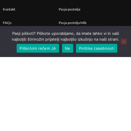
Kontakt
Pasje postelje
FAQs
Pasja postelja Mib
Pasji piškoti? Piškote uporabljamo, da imate lahko vi in vaši
Moj Račun
Pralno pasje ležišče
najboljši štirinožni prijatelji najboljšo izkušnjo na naši strani.
Piškotom rečem JA
Ne
Politika zasebnosti
Slovenščina
English