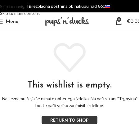
Brezplačna poštnina ob nakupu nad €60
Skip to navigation
Skip to main content
0
Menu
€
0.0
This wishlist is empty.
Na seznamu želja še nimate nobenega izdelka.
Na naši strani "Trgovina"
boste našli veliko zanimivih izdelkov.
RETURN TO SHOP