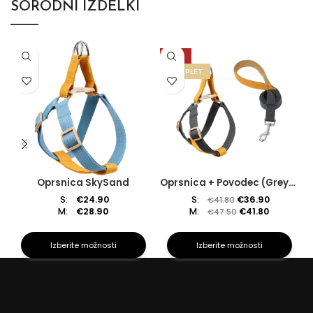
SORODNI IZDELKI
-12%
KOMPLET
Oprsnica SkySand
Oprsnica + Povodec (GreyStar)
S:
€
24.90
S:
€
36.90
€
41.80
M:
€
28.90
M:
€
41.80
€
47.50
Izberite možnosti
Izberite možnosti