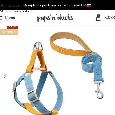
Brezplačna poštnina ob nakupu nad €60
Skip to navigation
Skip to main content
0
Menu
€
0.0
-12%
KOMPLET