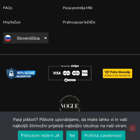
FAQs
Pasja postelja Mib
Moj Račun
Pralno pasje ležišče
Slovenščina
English
Pasji piškoti? Piškote uporabljamo, da imate lahko vi in vaši
najboljši štirinožni prijatelji najboljšo izkušnjo na naši strani.
Piškotom rečem JA
Ne
Politika zasebnosti
Pups'n'ducks
2022 - 2025