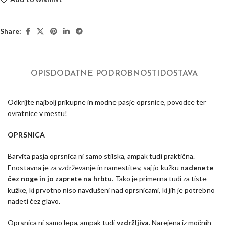
Share:
OPIS
DODATNE PODROBNOSTI
DOSTAVA
Odkrijte najbolj prikupne in modne pasje oprsnice, povodce ter
ovratnice v mestu!
OPRSNICA
Barvita pasja oprsnica ni samo stilska, ampak tudi praktična.
Enostavna je za vzdrževanje in namestitev, saj jo kužku
nadenete
čez noge in jo zaprete na hrbtu
. Tako je primerna tudi za tiste
kužke, ki prvotno niso navdušeni nad oprsnicami, ki jih je potrebno
nadeti čez glavo.
Oprsnica ni samo lepa, ampak tudi
vzdržljiva
. Narejena iz močnih