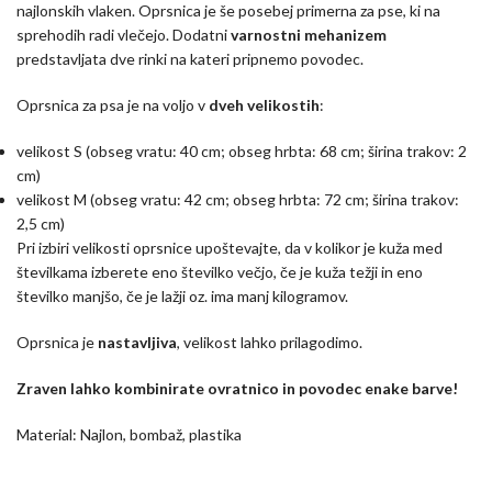
najlonskih vlaken. Oprsnica je še posebej primerna za pse, ki na
sprehodih radi vlečejo. Dodatni
varnostni mehanizem
predstavljata dve rinki na kateri pripnemo povodec.
Oprsnica za psa je na voljo v
dveh velikostih
:
velikost S (obseg vratu: 40 cm; obseg hrbta: 68 cm; širina trakov: 2
cm)
velikost M (obseg vratu: 42 cm; obseg hrbta: 72 cm; širina trakov:
2,5 cm)
Pri izbiri velikosti oprsnice upoštevajte, da v kolikor je kuža med
številkama izberete eno številko večjo, če je kuža težji in eno
številko manjšo, če je lažji oz. ima manj kilogramov.
Oprsnica je
nastavljiva
, velikost lahko prilagodimo.
Zraven lahko kombinirate ovratnico in povodec enake barve!
Material: Najlon, bombaž, plastika