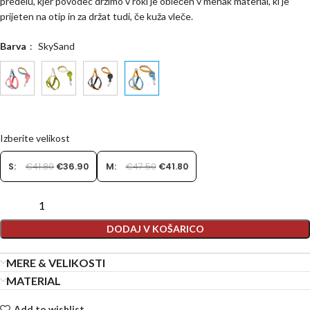
predelu, kjer povodec držimo v roki je oblečen v mehak material, ki je
prijeten na otip in za držat tudi, če kuža vleče.
Barva
:
SkySand
Izberite velikost
S:
€
41.80
€
36.90
M:
€
47.50
€
41.80
DODAJ V KOŠARICO
MERE & VELIKOSTI
MATERIAL
Add to wishlist