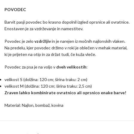
POVODEC
Barvit pasji povodec bo krasno dopolnil izgled oprsnice ali ovratnice.
Enostaven je za vzdrževanje in namestitev.
Povodec je zelo
vzdržljiv
in je narejen iz močnih najlonskih vlaken.
Na predelu, kjer povodec držimo v roki je oblečen v mehak material,
ki je prijeten na otip in za držat tudi, če kuža vleče.
Povodec za psa je na voljo v
dveh velikostih
:
velikost S (dolžina: 120 cm; širina traku: 2 cm)
velikost M (dolžina: 120 cm; širina traku: 2,5 cm)
Zraven lahko kombinirate ovratnico ali oprsnico enake barve!
Material: Najlon, bombaž, kovina