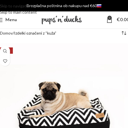
Brezplačna poštnina ob nakupu nad €60
Skip to navigation
Skip to main content
0
Menu
€
0.0
Domov
Izdelki označeni z “kuža”
-17%