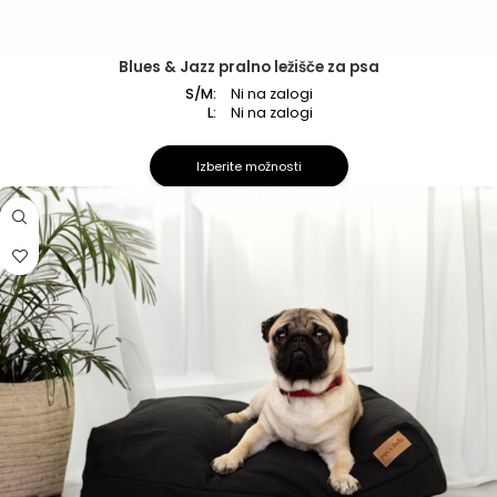
Blues & Jazz pralno ležišče za psa
S/M:
Ni na zalogi
L:
Ni na zalogi
Izberite možnosti