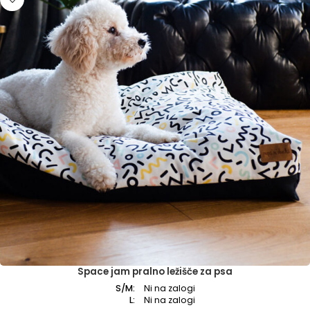
Space jam pralno ležišče za psa
S/M:
Ni na zalogi
L:
Ni na zalogi