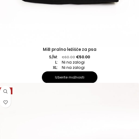
MiB pralno ležišče za psa
S/M:
€
50.00
€
60.00
L:
Ni na zalogi
XL:
Ni na zalogi
Izberite možnosti
-8%