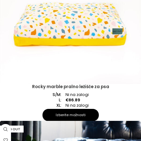
Rocky marble pralno ležišče za psa
S/M:
Ni na zalogi
L:
€
86.89
XL:
Ni na zalogi
Izberite možnosti
SOLD OUT