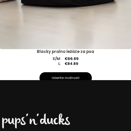
Blacky pralno ležišče za psa
S/M:
€
66.89
L:
€
84.89
Izberite možnosti