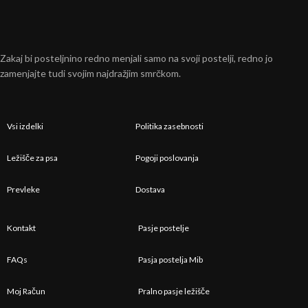
Zakaj bi posteljnino redno menjali samo na svoji postelji, redno jo
zamenjajte tudi svojim najdražjim smrčkom.
Vsi izdelki
Politika zasebnosti
Ležišče za psa
Pogoji poslovanja
Prevleke
Dostava
Kontakt
Pasje postelje
FAQs
Pasja postelja Mib
Moj Račun
Pralno pasje ležišče